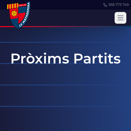
936 773 749
Obri
Pròxims Partits