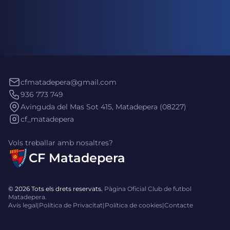
cfmatadepera@gmail.com
936 773 749
Avinguda del Mas Sot 415, Matadepera (08227)
cf_matadepera
Vols treballar amb nosaltres?
CF Matadepera
© 2026 Tots els drets reservats.
Pàgina Oficial Club de futbol
Matadepera.
Avís legal
|
Política de Privacitat
|
Política de cookies
|
Contacte